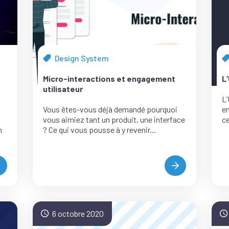
Design System
Tous
T
les
le
Micro-interactions et engagement
L
articles
ar
utilisateur
de
d
L’
la
la
Vous êtes-vous déjà demandé pourquoi
en
catégorie
c
vous aimiez tant un produit, une interface
ce
n
? Ce qui vous pousse à y revenir...
COMMENT
MICRO-
IEN
INTERACTIONS
ESIGNER
ET
UNE
ENGAGEMENT
PPLICATION
UTILISATEUR
6 octobre 2020
DE
ÉALITÉ