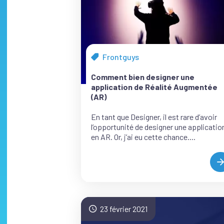
Frontguys
Tous
les
Comment bien designer une
articles
application de Réalité Augmentée
de
(AR)
la
catégorie
En tant que Designer, il est rare d’avoir
l’opportunité de designer une applicatio
en AR. Or, j’ai eu cette chance....
B
D
A
23 février 2021
R