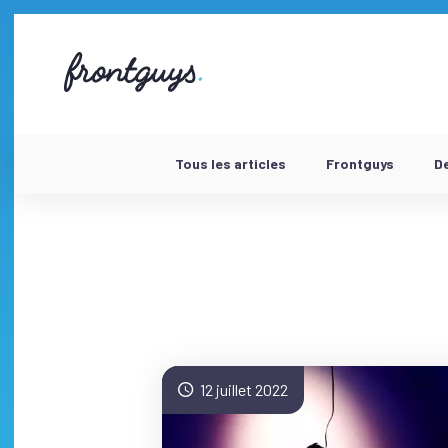
Aller
au
contenu
58
bis
Rue
de
la
Chausée
Tous les articles
Frontguys
D
d'Antin
-
12 juillet 2022