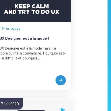
Frontguys
ous
s
’UX Designer est à la mode !
ticles
e
UX Designer est à la mode mais il a
core du mal à convaincre. Pourquoi est-
atégorie
 si difficile et pourquoi...
L’UX
DESIGNER
EST
À
LA
7 juin 2020
MODE
!