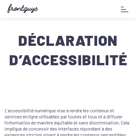
Aller
58
au
bis
contenu
Rue
de
la
DÉCLARATION
Chausée
d'Antin
-
D’ACCESSIBILITÉ
L’accessibilité numérique vise à rendre les contenus et
services en ligne utilisables par toutes et tous et à diffuser
l’information de manière équitable et sans discrimination. Cela
implique de concevoir des interfaces répondant à des
exigences strictes visant à rendre les contenus perceptibles,