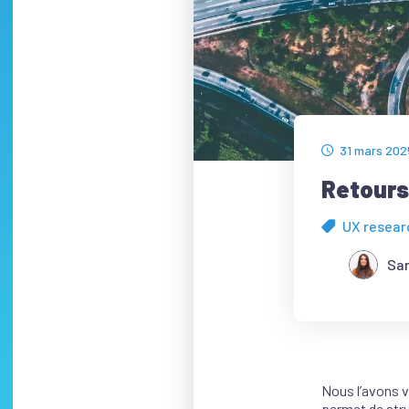
31 mars 202
Retours 
UX resear
Sa
Nous l’avons v
permet de stru