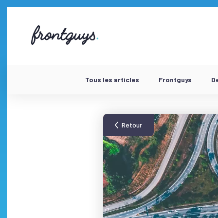
Aller
au
contenu
58
bis
Rue
de
la
Chausée
Tous les articles
Frontguys
D
d'Antin
-
Retour