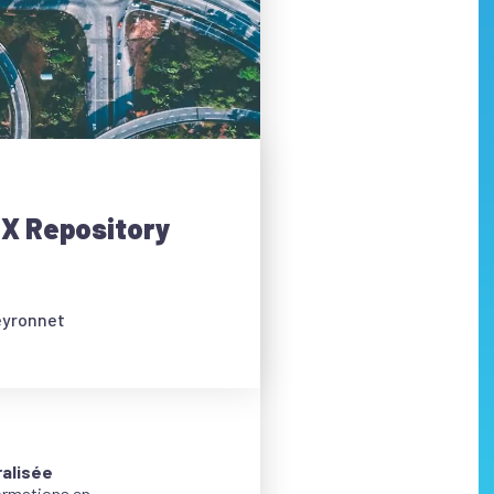
’UX Repository
eyronnet
ralisée
formations en