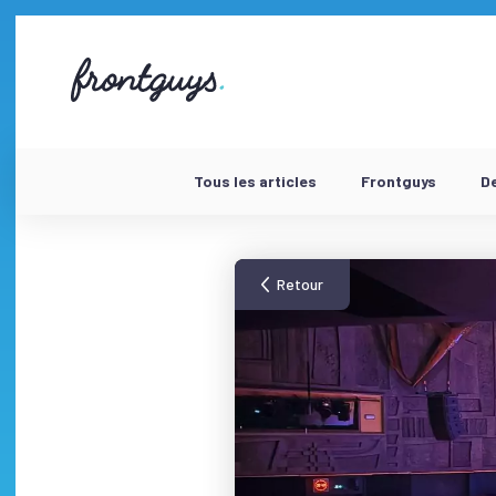
Aller
au
contenu
58
bis
Rue
de
la
Chausée
Tous les articles
Frontguys
D
d'Antin
-
Retour