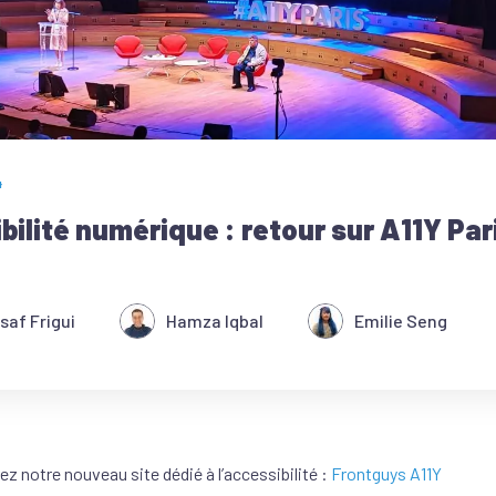
4
bilité numérique : retour sur A11Y Pa
saf Frigui
Hamza Iqbal
Emilie Seng
z notre nouveau site dédié à l’accessibilité :
Frontguys A11Y