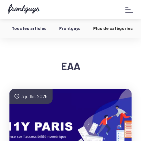
Aller
58
au
bis
contenu
Rue
de
Tous les articles
Frontguys
Plus de catégories
la
Chausée
d'Antin
-
EAA
3 juillet 2025