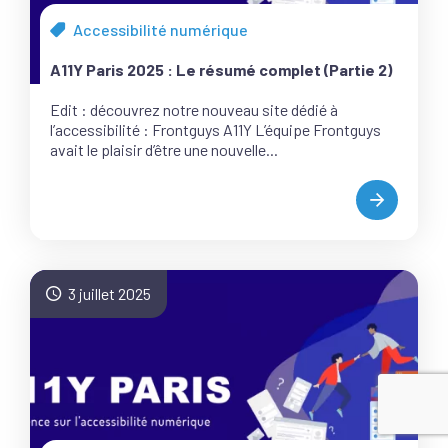
Accessibilité numérique
Tous
les
A11Y Paris 2025 : Le résumé complet (Partie 2)
articles
de
Edit : découvrez notre nouveau site dédié à
la
l’accessibilité : Frontguys A11Y L’équipe Frontguys
catégorie
avait le plaisir d’être une nouvelle...
A11Y
PARIS
2025
:
LE
3 juillet 2025
RÉSUMÉ
COMPLET
(PARTIE
2)