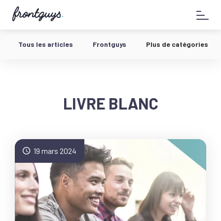
Aller
58
au
bis
contenu
Rue
de
Tous les articles
Frontguys
Plus de catégories
la
Chausée
d'Antin
-
LIVRE BLANC
19 mars 2024