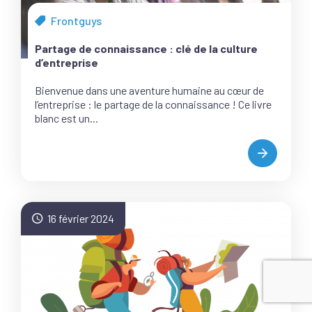
Frontguys
Tous
les
Partage de connaissance : clé de la culture
articles
d’entreprise
de
la
Bienvenue dans une aventure humaine au cœur de
catégorie
l’entreprise : le partage de la connaissance ! Ce livre
blanc est un...
PARTAGE
DE
CONNAISS
:
CLÉ
16 février 2024
DE
LA
CULTURE
D’ENTREPR