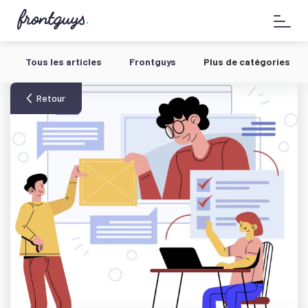
Aller
58
au
bis
contenu
Rue
de
Tous les articles
Frontguys
Plus de catégories
la
Chausée
d'Antin
Retour
-