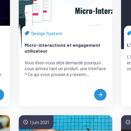
Design System
Tous
T
les
le
Micro-interactions et engagement
L
articles
ar
utilisateur
de
d
L’
la
la
Vous êtes-vous déjà demandé pourquoi
en
catégorie
c
vous aimiez tant un produit, une interface
ce
n
? Ce qui vous pousse à y revenir...
COMMENT
MICRO-
IEN
INTERACTIONS
ESIGNER
ET
UNE
ENGAGEMENT
PPLICATION
UTILISATEUR
1 juin 2021
DE
ÉALITÉ