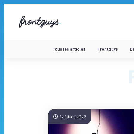
Aller
au
contenu
58
bis
Rue
de
la
Chausée
Tous les articles
Frontguys
D
d'Antin
-
12 juillet 2022