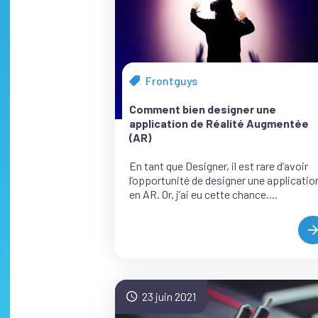
Frontguys
Tous
les
Comment bien designer une
articles
application de Réalité Augmentée
de
(AR)
la
catégorie
En tant que Designer, il est rare d’avoir
l’opportunité de designer une applicatio
en AR. Or, j’ai eu cette chance....
B
D
A
23 juin 2021
R