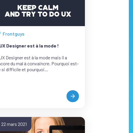
Frontguys
ous
s
’UX Designer est à la mode !
ticles
e
UX Designer est à la mode mais il a
core du mal à convaincre. Pourquoi est-
atégorie
 si difficile et pourquoi...
L’UX
DESIGNER
EST
À
LA
22 mars 2021
MODE
!