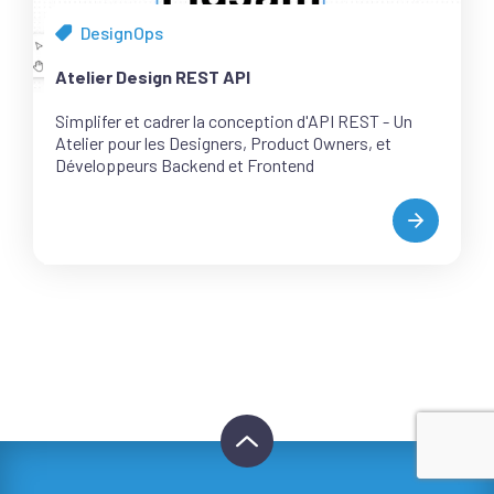
DesignOps
Tous
les
Atelier Design REST API
articles
de
Simplifer et cadrer la conception d'API REST - Un
la
Atelier pour les Designers, Product Owners, et
catégorie
Développeurs Backend et Frontend
ATELIER
DESIGN
REST
API
Aller
en