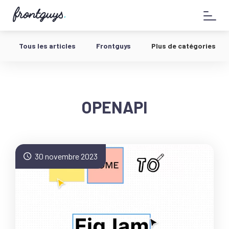
Aller
58
au
bis
contenu
Rue
de
Tous les articles
Frontguys
Plus de catégories
la
Chausée
d'Antin
-
OPENAPI
30 novembre 2023