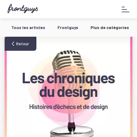
Aller
58
au
bis
contenu
Rue
de
Tous les articles
Frontguys
Plus de catégories
la
Chausée
d'Antin
Retour
-