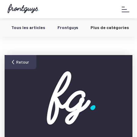
Aller
58
au
bis
contenu
Rue
de
Tous les articles
Frontguys
Plus de catégories
la
Chausée
d'Antin
-
Retour