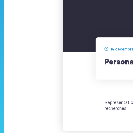
14 décembr
Person
Représentation
recherches.