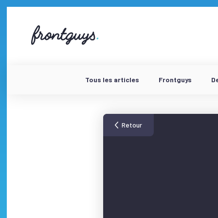
Aller
au
contenu
58
bis
Rue
de
la
Chausée
Tous les articles
Frontguys
D
d'Antin
-
Retour