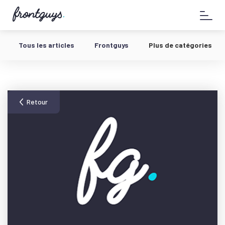
Aller
58
au
bis
contenu
Rue
de
Tous les articles
Frontguys
Plus de catégories
la
Chausée
d'Antin
-
Retour