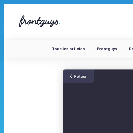
Aller
au
contenu
58
bis
Rue
de
la
Chausée
Tous les articles
Frontguys
D
d'Antin
-
Retour