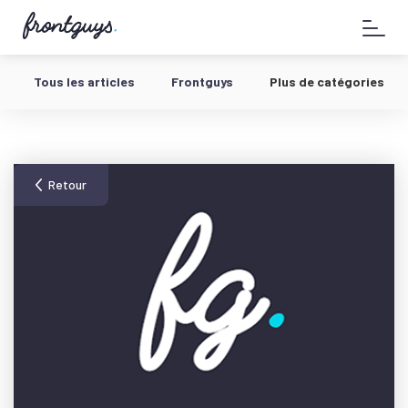
Aller
58
au
bis
contenu
Rue
de
Tous les articles
Frontguys
Plus de catégories
la
Chausée
d'Antin
-
Retour