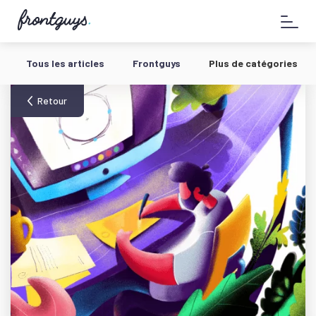
Aller
58
au
bis
contenu
Rue
de
Tous les articles
Frontguys
Plus de catégories
la
Chausée
d'Antin
Retour
-