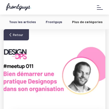
Aller
58
au
bis
contenu
Rue
de
Tous les articles
Frontguys
Plus de catégories
la
Chausée
d'Antin
Retour
-