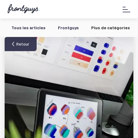
Aller
58
au
bis
contenu
Rue
de
Tous les articles
Frontguys
Plus de catégories
la
Chausée
d'Antin
Retour
-