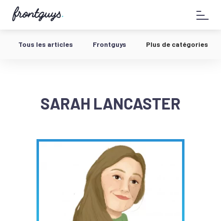
Aller
58
au
bis
contenu
Rue
de
Tous les articles
Frontguys
Plus de catégories
la
Chausée
d'Antin
-
SARAH LANCASTER