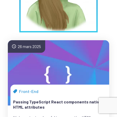
26 mars 2025
Front-End
Tous
les
Passing TypeScript React components native
articles
HTML attributes
de
la