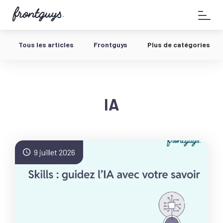
Aller
58
au
bis
contenu
Rue
de
Tous les articles
Frontguys
Plus de catégories
la
Chausée
d'Antin
-
IA
9 juillet 2026