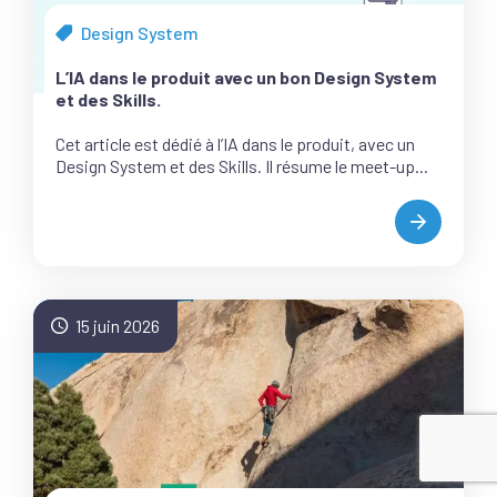
Design System
Tous
les
L’IA dans le produit avec un bon Design System
articles
et des Skills.
de
la
Cet article est dédié à l’IA dans le produit, avec un
catégorie
Design System et des Skills. Il résume le meet-up...
L’IA
DANS
LE
PRODUIT
AVEC
15 juin 2026
UN
BON
DESIGN
SYSTEM
ET
DES
SKILLS.