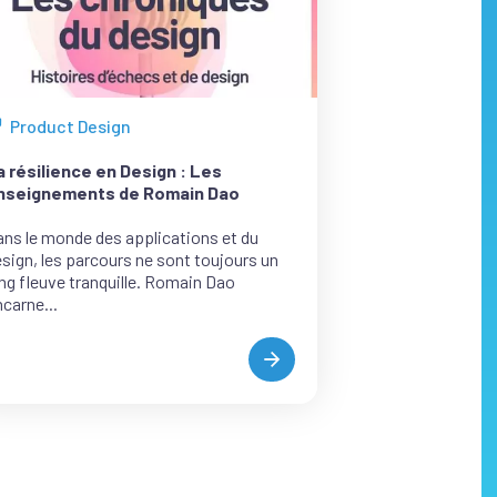
Product Design
ous
s
a résilience en Design : Les
ticles
nseignements de Romain Dao
e
ns le monde des applications et du
atégorie
sign, les parcours ne sont toujours un
ng fleuve tranquille. Romain Dao
incarne...
LA
RÉSILIENCE
EN
DESIGN
:
LES
ENSEIGNEMENTS