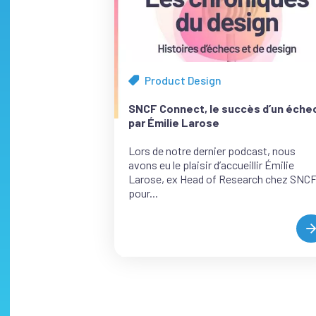
Product Design
Tous
les
SNCF Connect, le succès d’un éche
articles
par Émilie Larose
de
la
Lors de notre dernier podcast, nous
catégorie
avons eu le plaisir d’accueillir Émilie
Larose, ex Head of Research chez SNCF
pour...
L
D