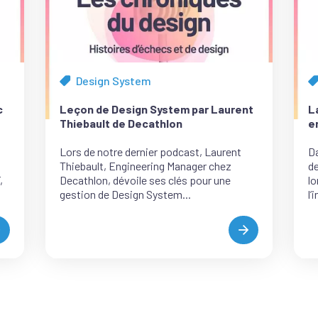
Design System
Tous
T
les
le
c
Leçon de Design System par Laurent
L
articles
ar
Thiebault de Decathlon
e
de
d
la
la
Lors de notre dernier podcast, Laurent
Da
catégorie
c
Thiebault, Engineering Manager chez
de
,
Decathlon, dévoile ses clés pour une
lo
gestion de Design System...
l’
SNCF
LEÇON
CONNECT,
DE
E
DESIGN
SUCCÈS
SYSTEM
’UN
PAR
ÉCHEC
LAURENT
PAR
THIEBAULT