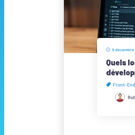
9 décembre
Quels lo
dévelop
Front-En
Rob