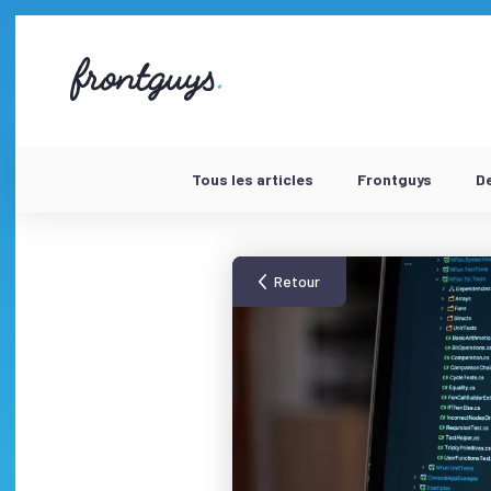
Aller
au
contenu
58
bis
Rue
de
la
Chausée
Tous les articles
Frontguys
D
d'Antin
-
Retour