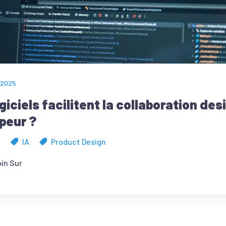
 2025
giciels facilitent la collaboration des
peur ?
d
IA
Product Design
in Sur