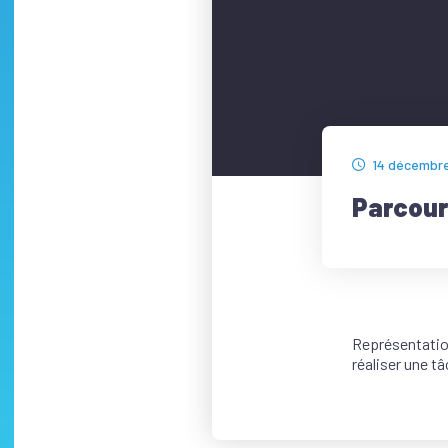
14 décembr
Parcour
Représentation
réaliser une t