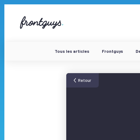
Aller
au
contenu
58
bis
Rue
de
la
Chausée
Tous les articles
Frontguys
D
d'Antin
-
Retour