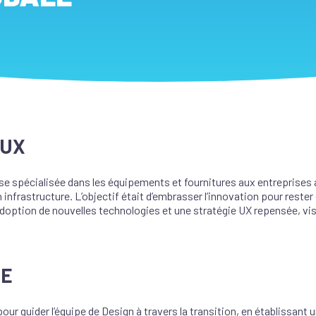
EUX
ise spécialisée dans les équipements et fournitures aux entreprises
nfrastructure. L’objectif était d’embrasser l’innovation pour rester
’adoption de nouvelles technologies et une stratégie UX repensée, vis
ÉE
 pour
guider
l’équipe de
D
esign
à travers la transition
,
en établissant u