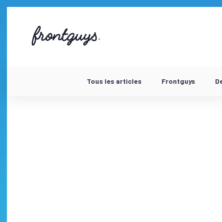
Aller
au
contenu
58
bis
Rue
de
la
Chausée
Tous les articles
Frontguys
D
d'Antin
-