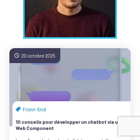
20 octobre 2025
Front-End
Tous
les
10 conseils pour développer un chatbot via un
articles
Web Component
de
la