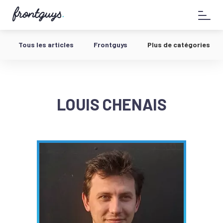
Aller
58
au
bis
contenu
Rue
de
Tous les articles
Frontguys
Plus de catégories
la
Chausée
d'Antin
-
LOUIS CHENAIS