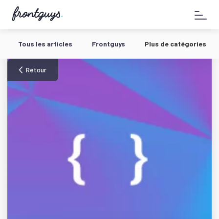
Aller
58
au
bis
contenu
Rue
de
Tous les articles
Frontguys
Plus de catégories
la
Chausée
d'Antin
Retour
-